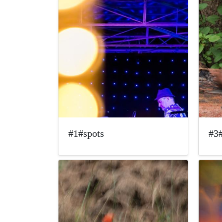
#1#spots
#3#