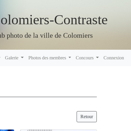
olomiers-Contraste
b photo de la ville de Colomiers
r
Galerie
Photos des membres
Concours
Connexion
Retour