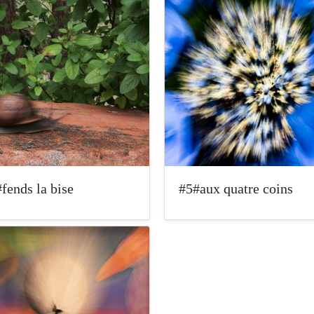
fends la bise
#5#aux quatre coins